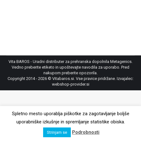
Mirela H.
Ajdovščina
Vita BAROS - Uradni distributer za prehranska dopolnila Metagenics.
Vedno preberite etiketo in upoštevajte navodila za uporabo. Pred
nakupom preberite opozorila.
Copyright 2014 - 2026 © Vitabaros.si. Vse pravice pridržane. Izvajalec:
webshop-provider.si
Spletno mesto uporablja piškotke za zagotavljanje boljše
uporabniške izkušnje in spremljanje statistike obiska.
Podrobnosti
Strinjam se