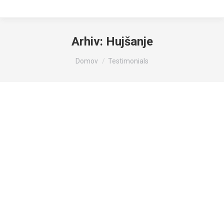
Arhiv:
Hujšanje
You are here:
Domov
Testimonials
Pozdravljeni,
Sporočam vam pozitivne rezultate glede zdravil, ki
sem jih naročila. Res hvala za priporočilo, od kar jih
jemljem, se zelo zadovoljna. Res hvala za nasvet,
še dodatnih 4 kg je izgube teže.
read more