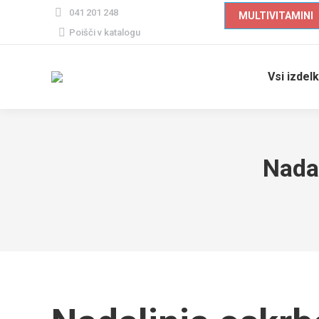
041 201 248
MULTIVITAMINI
Poiščite
Poišči v katalogu
izdelek
Vsi izdelk
Nadal