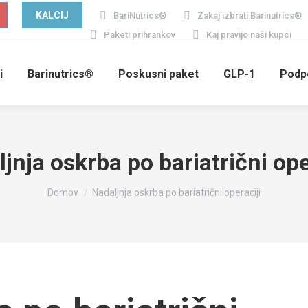
KALCIJ
BariNutrics®
Zakaj izbrati Barinutrics®
Paketi prihrankov
Kaj pravijo naši kupci
i
Barinutrics®
Poskusni paket
GLP-1
Podp
jnja oskrba po bariatrični ope
You are here:
Domov
Nadaljnja oskrba po bariatrični operaciji