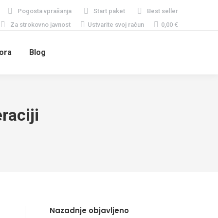
Pogosta vprašanja
Start paket
Best seller
Za strokovno javnost
Ustvarite svoj račun
0,00
€
ora
Blog
raciji
Nazadnje objavljeno