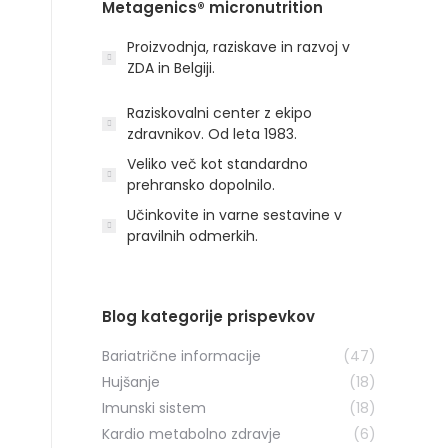
Metagenics® micronutrition
Proizvodnja, raziskave in razvoj v
ZDA in Belgiji.
Raziskovalni center z ekipo
zdravnikov. Od leta 1983.
Veliko več kot standardno
prehransko dopolnilo.
Učinkovite in varne sestavine v
pravilnih odmerkih.
Blog kategorije prispevkov
Bariatrične informacije
(47)
Hujšanje
(18)
Imunski sistem
(18)
Kardio metabolno zdravje
(6)