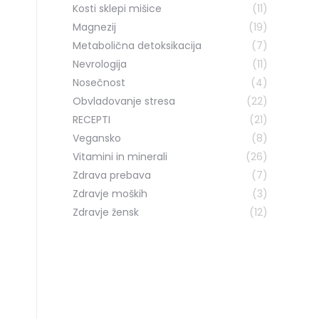
Kosti sklepi mišice
(11)
Magnezij
(19)
Metabolična detoksikacija
(7)
Nevrologija
(11)
Nosečnost
(4)
Obvladovanje stresa
(22)
RECEPTI
(21)
Vegansko
(8)
Vitamini in minerali
(26)
Zdrava prebava
(7)
Zdravje moških
(3)
Zdravje žensk
(12)