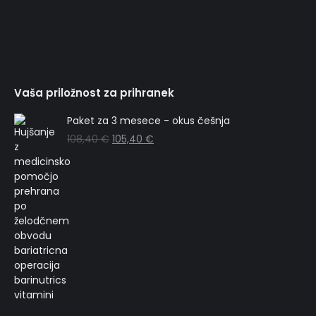
Twitterju
Linkedinu
Pinterestu
Instagramu
Vaša priložnost za prihranek
Paket za 3 mesece - okus češnja
108,40
€
105,40
€