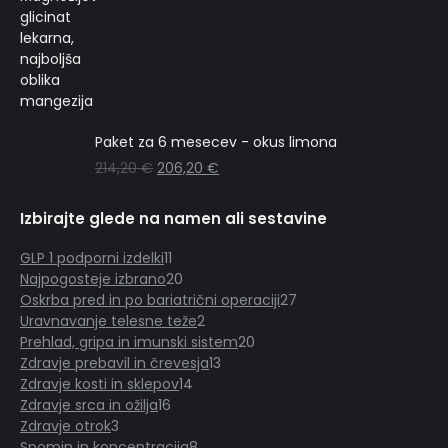
Paket za 6 mesecev - okus limona
214,20
€
206,20
€
Izbirajte glede na namen ali sestavine
GLP 1 podporni izdelki
11
11
Najpogosteje izbrano
20
izdelkov
20
Oskrba pred in po bariatrični operaciji
izdelkov
27
27
Uravnavanje telesne teže
2
2
izdelkov
Prehlad, gripa in imunski sistem
izdelka
20
20
Zdravje prebavil in črevesja
13
13
izdelkov
Zdravje kosti in sklepov
14
14
izdelkov
Zdravje srca in ožilja
16
16
izdelkov
Zdravje otrok
3
3
izdelkov
Spomin in koncentracija
izdelki
8
8