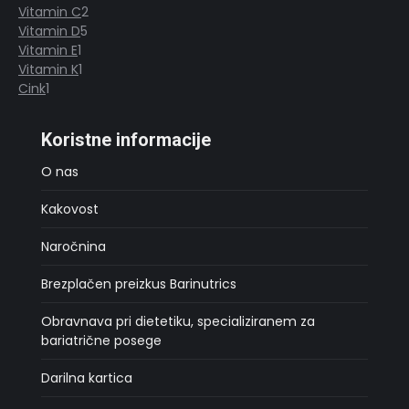
Vitamin C
2
izdelkov
2
Vitamin D
5
5
izdelka
Vitamin E
1
1
izdelkov
Vitamin K
1
izdelek
1
Cink
1
1
izdelek
izdelek
Koristne informacije
O nas
Kakovost
Naročnina
Brezplačen preizkus Barinutrics
Obravnava pri dietetiku, specializiranem za
bariatrične posege
Darilna kartica