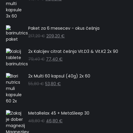
Paket za 6 mesecev - okus češnja
217,20
€
209,20
€
2x Kalcijev citrat češnja Vit.D3 & Vit.K2 2x 90
79,40
€
77,40
€
2x Multi 60 kapsul (40g) 2x 60
55,80
€
53,80
€
MetaRelax 45 + MetaSleep 30
48,80
€
46,80
€