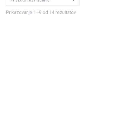
Prikazovanje 1–9 od 14 rezultatov
Proti utrujenosti
Imunski sistem
B-Dyn Forte 30 tablet
Cink 200 tablet (52g)
(42g)
30,90
€
23,90
€