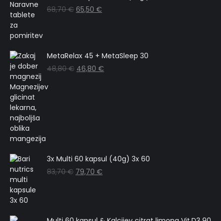
68,70
€
65,50
€
MetaRelax 45 + MetaSleep 30
48,80
€
46,80
€
3x Multi 60 kapsul (40g) 3x 60
83,70
€
79,70
€
Multi 60 kapsul & Kalcijev citrat limona Vit.D3 90