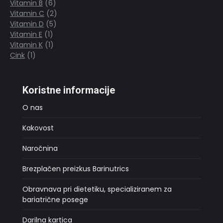
Vitamin B
6
izdelka
6
Vitamin C
2
izdelkov
2
Vitamin D
5
5
izdelka
Vitamin E
1
1
izdelkov
Vitamin K
1
izdelek
1
Cink
1
1
izdelek
izdelek
Koristne informacije
O nas
Kakovost
Naročnina
Brezplačen preizkus Barinutrics
Obravnava pri dietetiku, specializiranem za
bariatrične posege
Darilna kartica