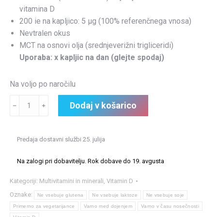
vitamina D
200 ie na kapljico: 5 μg (100% referenčnega vnosa)
Nevtralen okus
MCT na osnovi olja (srednjeverižni trigliceridi)
Uporaba: x kapljic na dan (glejte spodaj)
Na voljo po naročilu
Vitamin
Dodaj v košarico
﹣
﹢
D3
Liquid
(300ml)
Predaja dostavni službi 25. julija
količina
Na zalogi pri dobavitelju. Rok dobave do 19. avgusta
Kategoriji:
Multivitamini in minerali
,
Vitamin D
Oznake:
Ne vsebuje glutena
Ne vsebuje laktoze
Ne vsebuje soje
Primerno za vegetarijance
Varno med dojenjem
Varno v času nosečnosti