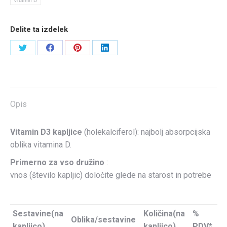
Vitamin D
Delite ta izdelek
Share
Share
Share
Share
on
on
on
on
Sledite
Všečkajte
Sledite
LinkedIn
nam
na
nam
Opis
na
Facebooku
na
Twitterju
Pinterestu
Vitamin D3
kapljice
(holekalciferol): najbolj absorpcijska
oblika vitamina D.
Primerno za vso družino
:
vnos (število kapljic) določite glede na starost in potrebe
Sestavine(na
Količina(na
%
Oblika/sestavine
kapljico)
kapljico)
PDV*