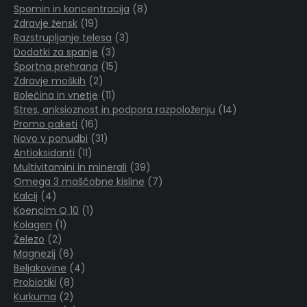
Spomin in koncentracija
izdelki
8
8
Zdravje žensk
19
19
izdelkov
Razstrupljanje telesa
izdelkov
3
3
Dodatki za spanje
3
3
izdelki
Športna prehrana
15
izdelki
15
Zdravje moških
2
2
izdelkov
Bolečina in vnetje
izdelka
11
11
Stres, anksioznost in podpora razpoloženju
izdelkov
14
14
Promo paketi
16
16
izdelkov
Novo v ponudbi
izdelkov
31
31
Antioksidanti
11
11
izdelkov
Multivitamini in minerali
izdelkov
39
39
Omega 3 maščobne kisline
izdelkov
7
7
Kalcij
4
4
izdelkov
Koencim Q 10
izdelki
1
1
Kolagen
1
1
izdelek
Železo
2
2
izdelek
Magnezij
izdelka
6
6
Beljakovine
izdelkov
4
4
Probiotiki
8
8
izdelki
Kurkuma
2
2
izdelkov