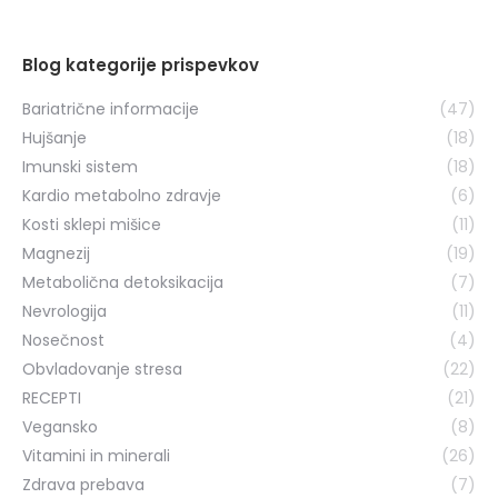
Blog kategorije prispevkov
Bariatrične informacije
(47)
Hujšanje
(18)
Imunski sistem
(18)
Kardio metabolno zdravje
(6)
Kosti sklepi mišice
(11)
Magnezij
(19)
Metabolična detoksikacija
(7)
Nevrologija
(11)
Nosečnost
(4)
Obvladovanje stresa
(22)
RECEPTI
(21)
Vegansko
(8)
Vitamini in minerali
(26)
Zdrava prebava
(7)