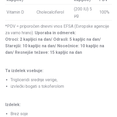
(200 IU) 5
Vitamin D
Cholecalciferol
100%
µg
*PDV = priporočen dnevni vnos EFSA (Evropske agencije
za varno hrano).
Uporaba in odmerek:
Otroci: 2 kapljici na dan/
Odrasli: 5 kapljic na dan/
Starejši: 10 kapljic na dan/
Nosečnice: 10 kapljic na
dan/
Resnejše težave: 15 kapljic na dan
Ta izdelek vsebuje:
Trigliceridi srednje verige,
izvlečki bogati s tokoferolom
Izdelek:
Brez soje