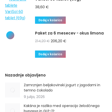
38,60
€
Dodaj v košarico
Paket za 6 mesecev - okus limona
214,20
€
206,20
€
Dodaj v košarico
Nazadnje objavljeno
Zamrznjen beljakovinski jogurt z jagodami in
temno čokolado
9 julija, 2026
Kakšna je razlika med operacijo želodčnega
bypassa in GLP-1?