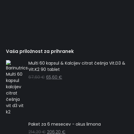
na
nam
nam
nam
nam
nam
na
Facebooku
na
na
na
na
WhatsAppu
Twitterju
Linkedinu
Pinterestu
Instagramu
Vaša priložnost za prihranek
Multi 60 kapsul & Kalcijev citrat češnja Vit.D3 &
Vit.K2 90 tablet
67,60
€
65,60
€
Paket za 6 mesecev - okus limona
214,20
€
206,20
€