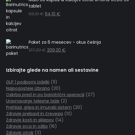
tablet
66,10
€
64,10
€
Paket za 6 mesecev - okus češnja
217,20
€
209,20
€
Izbirajte glede na namen ali sestavine
GLP 1 podporni izdelki
11
11
Najpogosteje izbrano
20
izdelkov
20
Oskrba pred in po bariatrični operaciji
izdelkov
27
27
Uravnavanje telesne teže
2
2
izdelkov
Prehlad, gripa in imunski sistem
izdelka
20
20
Zdravje prebavil in črevesja
13
13
izdelkov
Zdravje kosti in sklepov
14
14
izdelkov
Zdravje srca in ožilja
16
16
izdelkov
Zdravje otrok
3
3
izdelkov