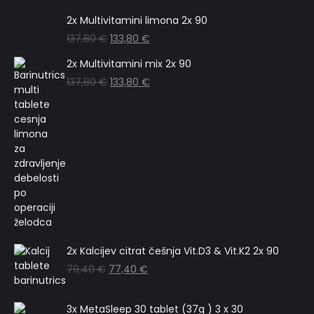
2x Multivitamini limona 2x 90
137,80
€
133,80
€
2x Multivitamini mix 2x 90
137,80
€
133,80
€
2x Kalcijev citrat češnja Vit.D3 & Vit.K2 2x 90
79,40
€
77,40
€
3x MetaSleep 30 tablet (37g ) 3 x 30