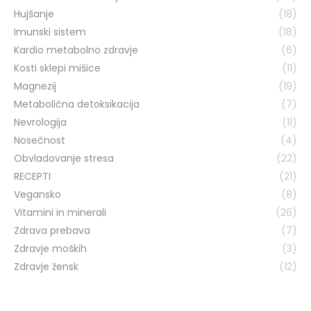
Hujšanje
(18)
Imunski sistem
(18)
Kardio metabolno zdravje
(6)
Kosti sklepi mišice
(11)
Magnezij
(19)
Metabolična detoksikacija
(7)
Nevrologija
(11)
Nosečnost
(4)
Obvladovanje stresa
(22)
RECEPTI
(21)
Vegansko
(8)
Vitamini in minerali
(26)
Zdrava prebava
(7)
Zdravje moških
(3)
Zdravje žensk
(12)