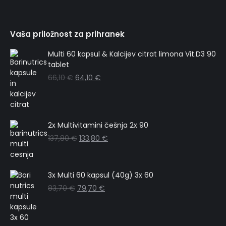
Vaša priložnost za prihranek
Multi 60 kapsul & Kalcijev citrat limona Vit.D3 90
tablet
66,10
€
64,10
€
2x Multivitamini češnja 2x 90
137,80
€
133,80
€
3x Multi 60 kapsul (40g) 3x 60
83,70
€
79,70
€