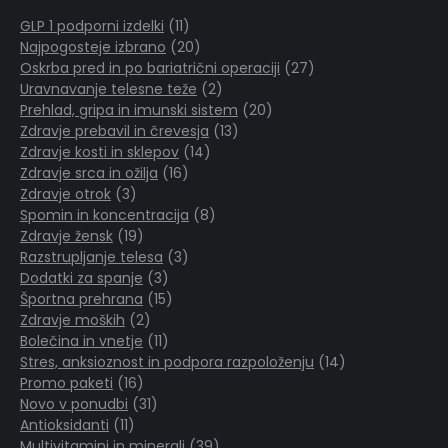
11
GLP 1 podporni izdelki
11
izdelkov
20
Najpogosteje izbrano
20
izdelkov
27
Oskrba pred in po bariatrični operaciji
27
2
izdelkov
Uravnavanje telesne teže
2
izdelka
20
Prehlad, gripa in imunski sistem
20
13
izdelkov
Zdravje prebavil in črevesja
13
14
izdelkov
Zdravje kosti in sklepov
14
16
izdelkov
Zdravje srca in ožilja
16
3
izdelkov
Zdravje otrok
3
izdelki
8
Spomin in koncentracija
8
19
izdelkov
Zdravje žensk
19
izdelkov
3
Razstrupljanje telesa
3
3
izdelki
Dodatki za spanje
3
izdelki
15
Športna prehrana
15
2
izdelkov
Zdravje moških
2
izdelka
11
Bolečina in vnetje
11
izdelkov
14
Stres, anksioznost in podpora razpoloženju
14
16
izdelkov
Promo paketi
16
izdelkov
31
Novo v ponudbi
31
11
izdelkov
Antioksidanti
11
izdelkov
39
Multivitamini in minerali
39