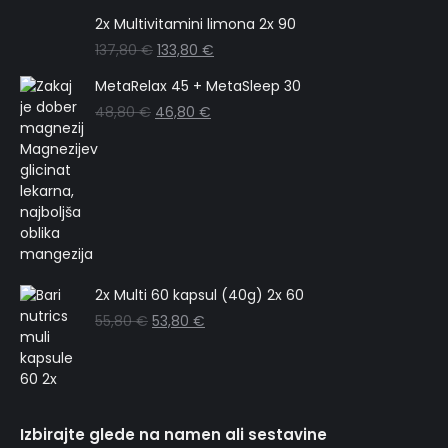
2x Multivitamini limona 2x 90
137,80
€
133,80
€
MetaRelax 45 + MetaSleep 30
48,80
€
46,80
€
2x Multi 60 kapsul (40g) 2x 60
55,80
€
53,80
€
Izbirajte glede na namen ali sestavine