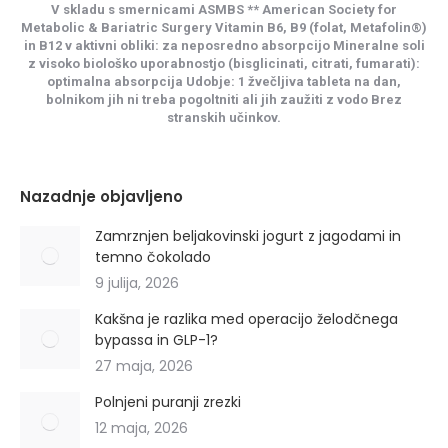
V skladu s smernicami ASMBS ** American Society for
Metabolic & Bariatric Surgery Vitamin B6, B9 (folat, Metafolin®)
in B12 v aktivni obliki: za neposredno absorpcijo Mineralne soli
z visoko biološko uporabnostjo (bisglicinati, citrati, fumarati):
optimalna absorpcija Udobje: 1 žvečljiva tableta na dan,
bolnikom jih ni treba pogoltniti ali jih zaužiti z vodo Brez
stranskih učinkov.
Nazadnje objavljeno
Zamrznjen beljakovinski jogurt z jagodami in
temno čokolado
9 julija, 2026
Kakšna je razlika med operacijo želodčnega
bypassa in GLP-1?
27 maja, 2026
Polnjeni puranji zrezki
12 maja, 2026