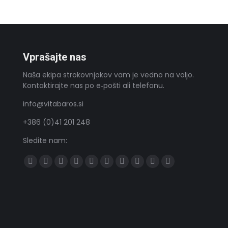
Vprašajte nas
Naša ekipa strokovnjakov vam je vedno na voljo.
Kontaktirajte nas po e‑pošti ali telefonu.
info@vitabaros.si
+386 (0)41 201 248
Sledite nam:
Find us on:
Všečkajte
Sledite
YouTube
Sledite
Tumblr
Sledite
Skype
Sledite
Pišite
Delite
na
nam
nam
nam
nam
nam
na
Facebooku
na
na
na
na
WhatsAppu
Twitterju
Linkedinu
Pinterestu
Instagramu