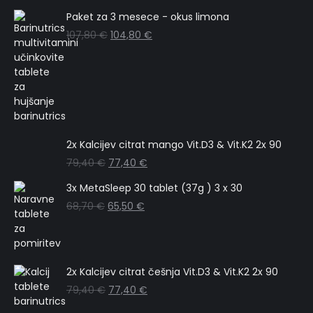
Paket za 3 mesece - okus limona
107,80
€
104,80
€
2x Kalcijev citrat mango Vit.D3 & Vit.K2 2x 90
79,40
€
77,40
€
3x MetaSleep 30 tablet (37g ) 3 x 30
68,70
€
65,50
€
2x Kalcijev citrat češnja Vit.D3 & Vit.K2 2x 90
79,40
€
77,40
€