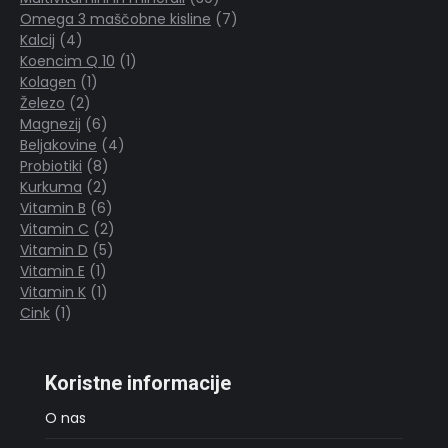
izdelkov
7
Omega 3 maščobne kisline
7
4
izdelkov
Kalcij
4
izdelki
1
Koencim Q 10
1
1
izdelek
Kolagen
1
2
izdelek
Železo
2
izdelka
6
Magnezij
6
izdelkov
4
Beljakovine
4
8
izdelki
Probiotiki
8
2
izdelkov
Kurkuma
2
izdelka
6
Vitamin B
6
izdelkov
2
Vitamin C
2
5
izdelka
Vitamin D
5
1
izdelkov
Vitamin E
1
izdelek
1
Vitamin K
1
1
izdelek
Cink
1
izdelek
Koristne informacije
O nas