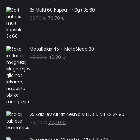
3x Multi 60 kapsul (40g) 3x 60
83,70
€
79,70
€
MetaRelax 45 + MetaSleep 30
48,80
€
46,80
€
2x Kalcijev citrat češnja Vit.D3 & Vit.K2 2x 90
79,40
€
77,40
€