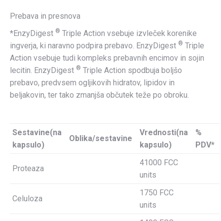
na
Facebooku
na
Twitterju
Pinterestu
Prebava in presnova
®
*EnzyDigest
Triple Action vsebuje izvleček korenike
®
ingverja, ki naravno podpira prebavo. EnzyDigest
Triple
Action vsebuje tudi kompleks prebavnih encimov in sojin
®
lecitin. EnzyDigest
Triple Action spodbuja boljšo
prebavo, predvsem ogljikovih hidratov, lipidov in
beljakovin, ter tako zmanjša občutek teže po obroku.
Sestavine(na
Vrednosti(na
%
Oblika/sestavine
kapsulo)
kapsulo)
PDV*
41000 FCC
Proteaza
units
1750 FCC
Celuloza
units