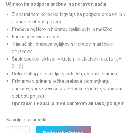
Učinkovita podpora prebavi na naraven način.
Z ekstraktom korenike ingverja za podporo prebavi in ​​v
primeru slabosti po jedi
Prebava ogljikovih hidratov, beljakovin in maščob
Encimi glivičnega izvora
Trije učinki: prebava ogljikovih hidratov, maščob in
beljakovin
Širok spekter: aktiven v kislem in alkalnem okolju (pH
2-12)
Deluje takoj po zaužitju (v želodcu, ob stiku s hrano)
Primerno v primeru težke prebave, pomanjkanja
encimov, vnosa zaviralcev želodčne kisline, v primeru
slabosti po jedi
Uporaba: 1 kapsula med obrokom ali takoj po njem.
Na voljo po naročilu
EnzyDigest
Dodaj v košarico
﹣
﹢