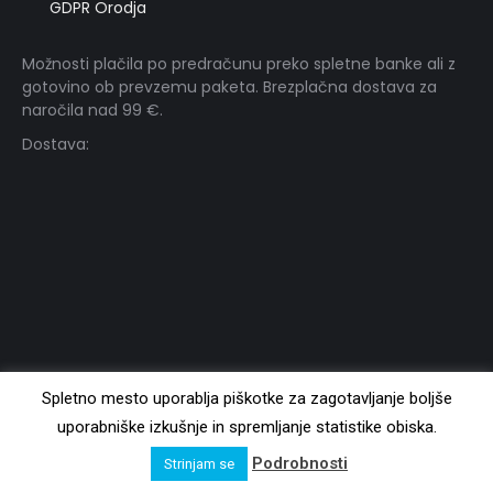
GDPR Orodja
Možnosti plačila po predračunu preko spletne banke ali z
gotovino ob prevzemu paketa. Brezplačna dostava za
naročila nad 99 €.
Dostava:
Vita BAROS - Uradni distributer za prehranska dopolnila Metagenics.
Spletno mesto uporablja piškotke za zagotavljanje boljše
Vedno preberite etiketo in upoštevajte navodila za uporabo. Pred
uporabniške izkušnje in spremljanje statistike obiska.
nakupom preberite opozorila.
Copyright 2014 - 2026 © Vitabaros.si. Vse pravice pridržane. Izvajalec:
Podrobnosti
Strinjam se
webshop-provider.si