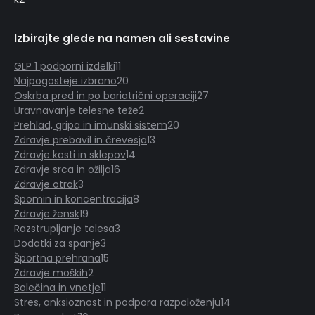
Izbirajte glede na namen ali sestavine
GLP 1 podporni izdelki
11
11
Najpogosteje izbrano
20
izdelkov
20
Oskrba pred in po bariatrični operaciji
izdelkov
27
27
Uravnavanje telesne teže
2
2
izdelkov
Prehlad, gripa in imunski sistem
izdelka
20
20
Zdravje prebavil in črevesja
13
13
izdelkov
Zdravje kosti in sklepov
14
14
izdelkov
Zdravje srca in ožilja
16
16
izdelkov
Zdravje otrok
3
3
izdelkov
Spomin in koncentracija
izdelki
8
8
Zdravje žensk
19
19
izdelkov
Razstrupljanje telesa
izdelkov
3
3
Dodatki za spanje
3
3
izdelki
Športna prehrana
15
izdelki
15
Zdravje moških
2
2
izdelkov
Bolečina in vnetje
izdelka
11
11
Stres, anksioznost in podpora razpoloženju
izdelkov
14
14