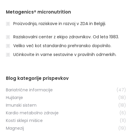
Metagenics® micronutrition
Proizvodnja, raziskave in razvoj v ZDA in Belgiji.
Raziskovalni center z ekipo zdravnikov. Od leta 1983.
Veliko več kot standardno prehransko dopolnilo.
Učinkovite in varne sestavine v pravilnih odmerkih.
Blog kategorije prispevkov
Bariatrične informacije
(47)
Hujšanje
(18)
Imunski sistem
(18)
Kardio metabolno zdravje
(6)
Kosti sklepi mišice
(11)
Magnezij
(19)