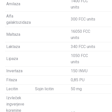
1400 FCC
Amilaza
units
Alfa
300 FCC units
galaktozidaza
16050 FCC
Maltaza
units
Laktaza
340 FCC units
1050 FCC
Lipaza
units
Invertaza
150 INVU
Fitaza
0,85 PU
Lecitin
Sojin licitin
50 mg
Izvleček
ingverjeve
korenine