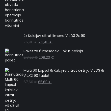
2x Kalcijev citrat limona Vit.D3 2x 90
76,40
€
74,40
€
Paket za 6 mesecev - okus češnja
217,20
€
209,20
€
Multi 60 kapsul & Kalcijev citrat češnja Vit.D3 &
Vit.K2 90 tablet
67,60
€
65,60
€