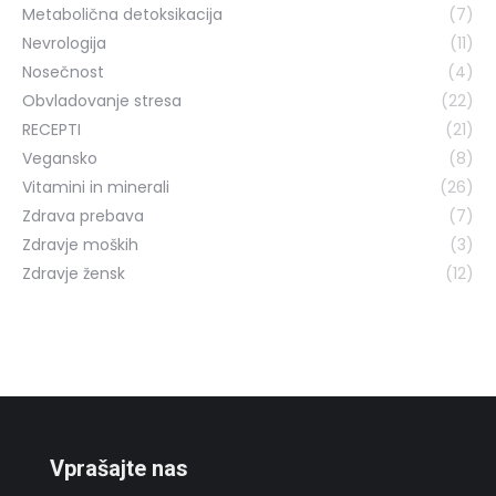
Metabolična detoksikacija
(7)
Nevrologija
(11)
Nosečnost
(4)
Obvladovanje stresa
(22)
RECEPTI
(21)
Vegansko
(8)
Vitamini in minerali
(26)
Zdrava prebava
(7)
Zdravje moških
(3)
Zdravje žensk
(12)
Vprašajte nas