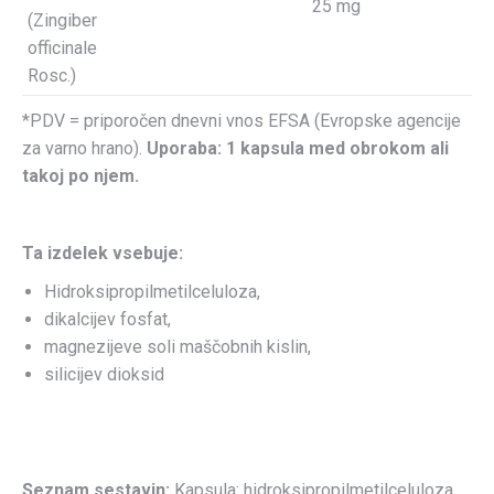
25 mg
(Zingiber
officinale
Rosc.)
*PDV = priporočen dnevni vnos EFSA (Evropske agencije
za varno hrano).
Uporaba: 1 kapsula med obrokom ali
takoj po njem.
T
a izdelek vsebuje:
Hidroksipropilmetilceluloza,
dikalcijev fosfat,
magnezijeve soli maščobnih kislin,
silicijev dioksid
Seznam sestavin:
Kapsula: hidroksipropilmetilceluloza,