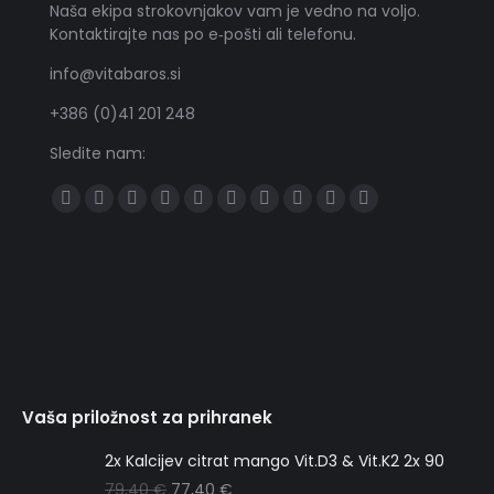
Naša ekipa strokovnjakov vam je vedno na voljo.
Kontaktirajte nas po e‑pošti ali telefonu.
info@vitabaros.si
+386 (0)41 201 248
Sledite nam:
Find us on:
Všečkajte
Sledite
YouTube
Sledite
Tumblr
Sledite
Skype
Sledite
Pišite
Delite
na
nam
nam
nam
nam
nam
na
Facebooku
na
na
na
na
WhatsAppu
Twitterju
Linkedinu
Pinterestu
Instagramu
Vaša priložnost za prihranek
2x Kalcijev citrat mango Vit.D3 & Vit.K2 2x 90
79,40
€
77,40
€