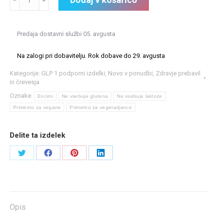
Triple
Action
60
Predaja dostavni službi 05. avgusta
kapsul
(28g)
Na zalogi pri dobavitelju. Rok dobave do 29. avgusta
količina
Kategorije:
GLP 1 podporni izdelki
,
Novo v ponudbi
,
Zdravje prebavil
in črevesja
Oznake:
Encimi
Ne vsebuje glutena
Ne vsebuje laktoze
Primerno za vegane
Primerno za vegetarijance
Delite ta izdelek
Share
Share
Share
Share
on
on
on
on
Sledite
Všečkajte
Sledite
LinkedIn
nam
na
nam
Opis