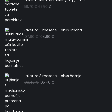
3x MetaSleep 30 tablet (37g ) 3 x 30
68,70
€
65,50
€
Paket za 3 mesece - okus limona
107,80
€
104,80
€
Paket za 3 mesece - okus češnja
108,40
€
105,40
€