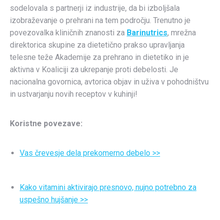
sodelovala s partnerji iz industrije, da bi izboljšala
izobraževanje o prehrani na tem področju. Trenutno je
povezovalka kliničnih znanosti za
Barinutrics
, mrežna
direktorica skupine za dietetično prakso upravljanja
telesne teže Akademije za prehrano in dietetiko in je
aktivna v Koaliciji za ukrepanje proti debelosti. Je
nacionalna govornica, avtorica objav in uživa v pohodništvu
in ustvarjanju novih receptov v kuhinji!
Koristne povezave:
Vas črevesje dela prekomerno debelo >>
Kako vitamini aktivirajo presnovo, nujno potrebno za
uspešno hujšanje >>