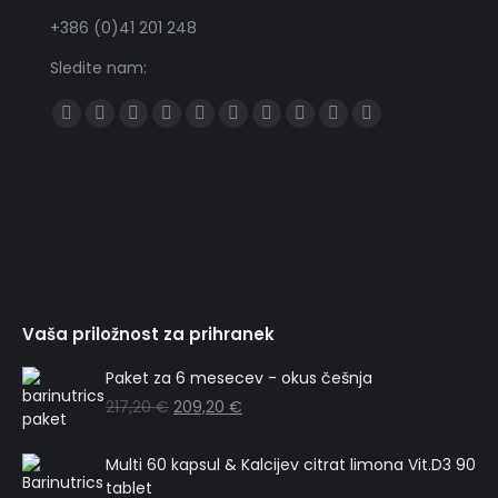
+386 (0)41 201 248
Sledite nam:
Find us on:
Všečkajte
Sledite
YouTube
Sledite
Tumblr
Sledite
Skype
Sledite
Pišite
Delite
na
nam
nam
nam
nam
nam
na
Facebooku
na
na
na
na
WhatsAppu
Twitterju
Linkedinu
Pinterestu
Instagramu
Vaša priložnost za prihranek
Paket za 6 mesecev - okus češnja
217,20
€
209,20
€
Multi 60 kapsul & Kalcijev citrat limona Vit.D3 90
tablet