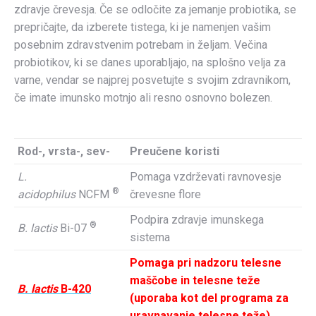
zdravje črevesja. Če se odločite za jemanje probiotika, se
prepričajte, da izberete tistega, ki je namenjen vašim
posebnim zdravstvenim potrebam in željam. Večina
probiotikov, ki se danes uporabljajo, na splošno velja za
varne, vendar se najprej posvetujte s svojim zdravnikom,
če imate imunsko motnjo ali resno osnovno bolezen.
Rod-, vrsta-, sev-
Preučene koristi
L.
Pomaga vzdrževati ravnovesje
®
acidophilus
NCFM
črevesne flore
Podpira zdravje imunskega
®
B. lactis
Bi-07
sistema
Pomaga pri nadzoru telesne
maščobe in telesne teže
B. lactis
B-420
(uporaba kot del programa za
uravnavanje telesne teže)