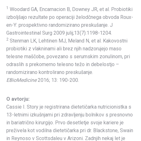
1
Woodard GA, Encarnacion B, Downey JR, et al. Probiotiki
izboljšajo rezultate po operaciji želodčnega obvoda Roux-
en-Y: prospektivno randomizirano preskušanje. J
Gastrointestinal Surg 2009 julij;13(7):1198-1204.
2
Stenman LK, Lehtinen MJ, Meland N, et al. Kakovostni
probiotiki z vlakninami ali brez njih nadzorujejo maso
telesne maščobe, povezano s serumskim zonulinom, pri
odraslih s prekomerno telesno težo in debelostjo –
randomizirano kontrolirano preskušanje.
EBioMedicine
2016; 13: 190-200.
O avtorju:
Cassie I. Story je registrirana dietetičarka nutricionistka s
13-letnimi izkušnjami pri zdravljenju bolnikov s presnovno
in bariatrično kirurgijo. Prvo desetletje svoje kariere je
preživela kot vodilna dietetičarka pri dr. Blackstone, Swain
in Reynoso v Scottsdaleu v Arizoni. Zadnjih nekaj let je