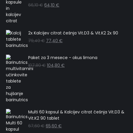
66,10
€
64,10
€
2x Kalcijev citrat češnja Vit.D3 & Vit.K2 2x 90
79,40
€
77,40
€
Paket za 3 mesece - okus limona
107,80
€
104,80
€
Multi 60 kapsul & Kalcijev citrat češnja Vit.D3 &
Vit.K2 90 tablet
67,60
€
65,60
€