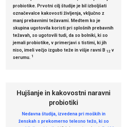
probiotike. Prvotni cilj študije je bil izboljšati
označevalce kakovosti življenja, vključno z
manj prebavnimi težavami.
Medtem ko je
skupina ugotovila koristi pri splošnih prebavnih
težavah, so ugotovili tudi, da so bolniki, ki so
jemali probiotike, v primerjavi s tistimi, ki jih
niso, imeli večjo izgubo teže in višje ravni B
v
12
1
serumu.
Hujšanje in kakovostni naravni
probiotiki
Nedavna študija, izvedena pri moških in
ženskah s prekomerno telesno težo, ki so