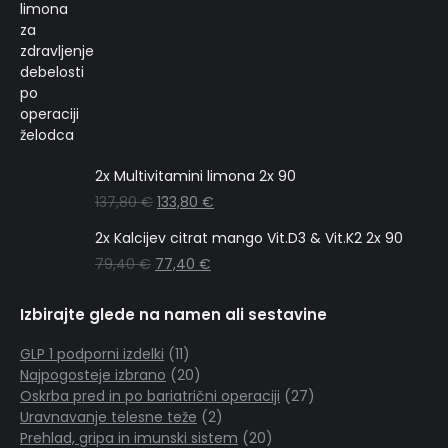
2x Multivitamini limona 2x 90
137,80
€
133,80
€
2x Kalcijev citrat mango Vit.D3 & Vit.K2 2x 90
79,40
€
77,40
€
Izbirajte glede na namen ali sestavine
11
GLP 1 podporni izdelki
11
izdelkov
20
Najpogosteje izbrano
20
izdelkov
27
Oskrba pred in po bariatrični operaciji
27
2
izdelkov
Uravnavanje telesne teže
2
izdelka
20
Prehlad, gripa in imunski sistem
20