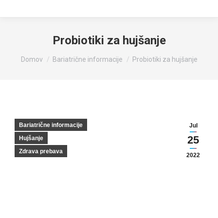
Probiotiki za hujšanje
You are here:
Domov
Bariatrične informacije
Probiotiki za hujšanje
Bariatrične informacije
Jul
25
Hujšanje
Zdrava prebava
2022