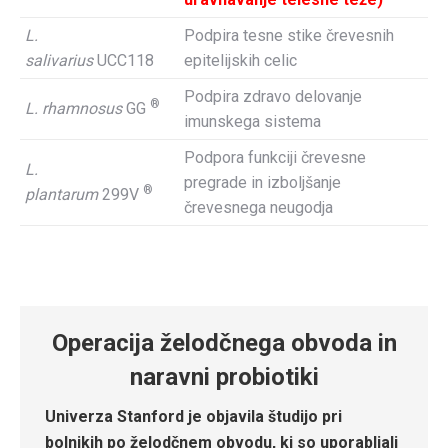
L.
Podpira tesne stike črevesnih
salivarius
UCC118
epitelijskih celic
Podpira zdravo delovanje
®
L. rhamnosus
GG
imunskega sistema
Podpora funkciji črevesne
L.
pregrade in izboljšanje
®
plantarum
299V
črevesnega neugodja
Operacija želodčnega obvoda in
naravni probiotiki
Univerza Stanford je objavila študijo pri
bolnikih po želodčnem obvodu, ki so uporabljali