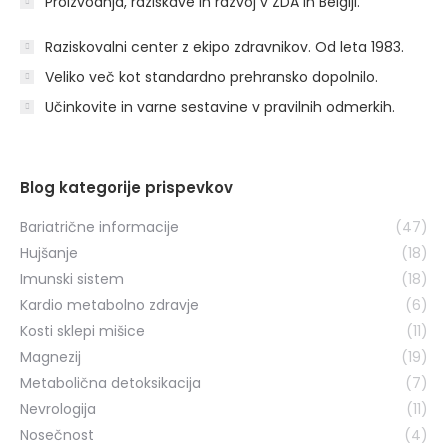
Proizvodnja, raziskave in razvoj v ZDA in Belgiji.
Raziskovalni center z ekipo zdravnikov. Od leta 1983.
Veliko več kot standardno prehransko dopolnilo.
Učinkovite in varne sestavine v pravilnih odmerkih.
Blog kategorije prispevkov
Bariatrične informacije
(47)
Hujšanje
(18)
Imunski sistem
(18)
Kardio metabolno zdravje
(6)
Kosti sklepi mišice
(11)
Magnezij
(19)
Metabolična detoksikacija
(7)
Nevrologija
(11)
Nosečnost
(4)