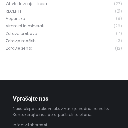
Obvladovanje stresa
(22)
RECEPTI
(21)
Vegansko
(8)
Vitamini in minerali
(26)
Zdrava prebava
(7)
Zdravje moških
(3)
Zdravje žensk
(12)
Vprašajte nas
Naša ekipa strokovnjakov vam je vedno na voljo.
Kontaktirajte nas po e‑pošti ali telefonu.
info@vitabaros.si