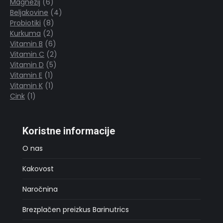
izdelka
6
Magnezij
6
izdelkov
4
Beljakovine
4
8
izdelki
Probiotiki
8
2
izdelkov
Kurkuma
2
izdelka
6
Vitamin B
6
izdelkov
2
Vitamin C
2
5
izdelka
Vitamin D
5
1
izdelkov
Vitamin E
1
izdelek
1
Vitamin K
1
1
izdelek
Cink
1
izdelek
Koristne informacije
O nas
Kakovost
Naročnina
Brezplačen preizkus Barinutrics