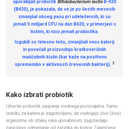
uporabljali probiotik
Bifidobacterium lactis
B-420
(B420), je pokazala, da se je po šestih mesecih
zmanjšal obseg pasu pri udeležencih, ki so
jemali 5 milijard CFU na dan B420, v primerjavi s
tistimi, ki niso jemali probiotika.
Izgubili so telesno težo, zmanjšali vnos kalorij
in povečali proizvodnjo kratkoverižnih
maščobnih kislin (kar kaže na pozitivno
2
spremembo v aktivnosti črevesnih bakterij).
Kako izbrati probiotik
Izberite probiotik zaupanja vrednega proizvajalca. Samo
izdelki, za katere je zagotovljeno, da vsebujejo žive (žive)
organizme ob izteku roka uporabnosti, zagotavljajo
zanesljivo odmerjanje od začetka do konca. Zajamčena