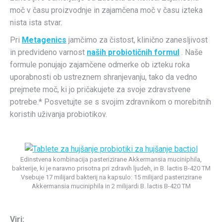
moč v času proizvodnje in zajamčena moč v času izteka
nista ista stvar.
Pri
Metagenics
jamčimo za čistost, klinično zanesljivost
in predvideno varnost
naših probiotičnih formul
. Naše
formule ponujajo zajamčene odmerke ob izteku roka
uporabnosti ob ustreznem shranjevanju, tako da vedno
prejmete moč, ki jo pričakujete za svoje zdravstvene
potrebe.* Posvetujte se s svojim zdravnikom o morebitnih
koristih uživanja probiotikov.
Edinstvena kombinacija pasterizirane Akkermansia muciniphila,
bakterije, ki je naravno prisotna pri zdravih ljudeh, in B. lactis B-420 TM
Vsebuje 17 milijard bakterij na kapsulo: 15 milijard pasterizirane
Akkermansia muciniphila in 2 milijardi B. lactis B-420 TM
Viri: