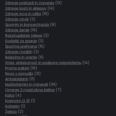
13
izdelkov
Zdravje prebavil in črevesja
13
14
izdelkov
Zdravje kosti in sklepov
14
16
izdelkov
Zdravje srca in ožilja
16
3
izdelkov
Zdravje otrok
3
izdelki
8
Spomin in koncentracija
8
19
izdelkov
Zdravje žensk
19
izdelkov
3
Razstrupljanje telesa
3
3
izdelki
Dodatki za spanje
3
izdelki
15
Športna prehrana
15
2
izdelkov
Zdravje moških
2
izdelka
11
Bolečina in vnetje
11
izdelkov
14
Stres, anksioznost in podpora razpoloženju
14
16
izdelkov
Promo paketi
16
izdelkov
31
Novo v ponudbi
31
11
izdelkov
Antioksidanti
11
izdelkov
39
Multivitamini in minerali
39
izdelkov
7
Omega 3 maščobne kisline
7
4
izdelkov
Kalcij
4
izdelki
1
Koencim Q 10
1
1
izdelek
Kolagen
1
2
izdelek
Železo
2