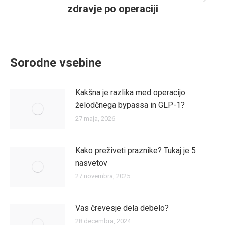
Naslednja
zdravje po operaciji
objava
Sorodne vsebine
Kakšna je razlika med operacijo
želodčnega bypassa in GLP-1?
27 maja, 2026
Kako preživeti praznike? Tukaj je 5
nasvetov
27 novembra, 2025
Vas črevesje dela debelo?
28 decembra, 2024