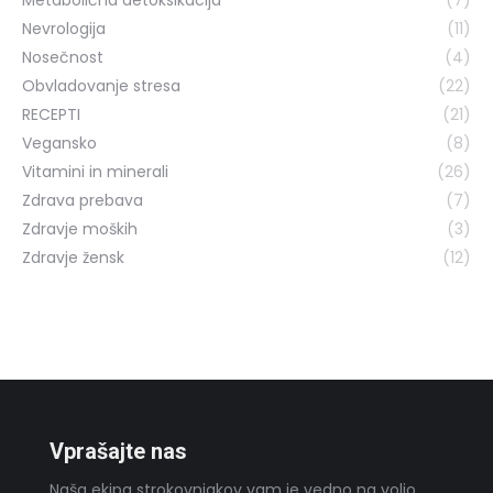
Metabolična detoksikacija
(7)
Nevrologija
(11)
Nosečnost
(4)
Obvladovanje stresa
(22)
RECEPTI
(21)
Vegansko
(8)
Vitamini in minerali
(26)
Zdrava prebava
(7)
Zdravje moških
(3)
Zdravje žensk
(12)
Vprašajte nas
Naša ekipa strokovnjakov vam je vedno na voljo.