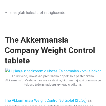
zmanjšati holesterol in trigliceride.
The Akkermansia
Company Weight Control
tablete
Edinstveno, inovativno prehransko dopolnilo s pasterizirano
Akkermansio. Vsebuje naravne sestavine, ki pomagajo pri uravnavanju
telesne teže in nadzoru krvnega sladkorja.
The Akkermansia Weight Control 30 tablet (25,5g)
za