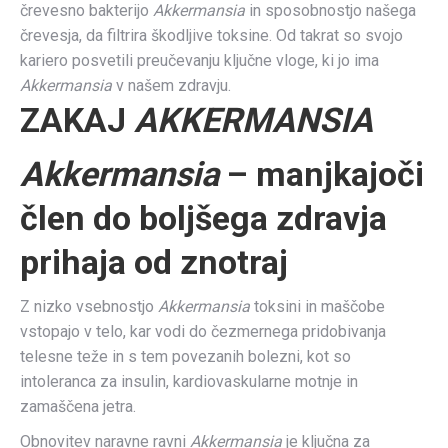
črevesno bakterijo
Akkermansia
in sposobnostjo našega
črevesja, da filtrira škodljive toksine. Od takrat so svojo
kariero posvetili preučevanju ključne vloge, ki jo ima
Akkermansia
v našem zdravju.
ZAKAJ
AKKERMANSIA
Akkermansia
– manjkajoči
člen do boljšega zdravja
prihaja od znotraj
Z nizko vsebnostjo
Akkermansia
toksini in maščobe
vstopajo v telo, kar vodi do čezmernega pridobivanja
telesne teže in s tem povezanih bolezni, kot so
intoleranca za insulin, kardiovaskularne motnje in
zamaščena jetra.
Obnovitev naravne ravni
Akkermansia
je ključna za