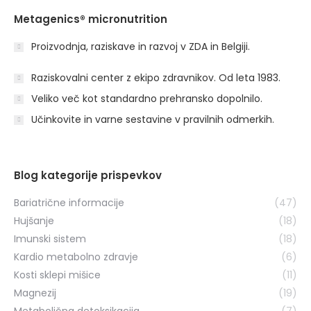
Metagenics® micronutrition
Proizvodnja, raziskave in razvoj v ZDA in Belgiji.
Raziskovalni center z ekipo zdravnikov. Od leta 1983.
Veliko več kot standardno prehransko dopolnilo.
Učinkovite in varne sestavine v pravilnih odmerkih.
Blog kategorije prispevkov
Bariatrične informacije
(47)
Hujšanje
(18)
Imunski sistem
(18)
Kardio metabolno zdravje
(6)
Kosti sklepi mišice
(11)
Magnezij
(19)