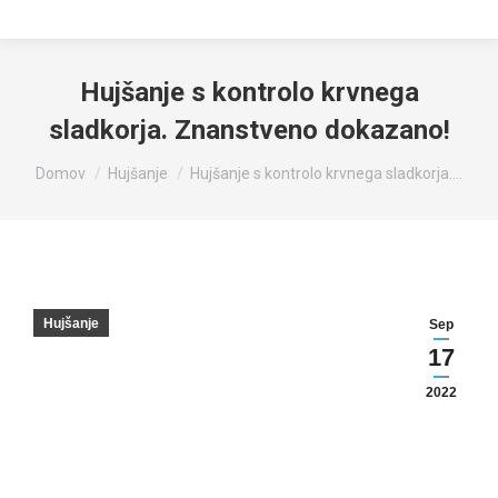
Hujšanje s kontrolo krvnega
sladkorja. Znanstveno dokazano!
You are here:
Domov
Hujšanje
Hujšanje s kontrolo krvnega sladkorja.…
Hujšanje
Sep
17
2022