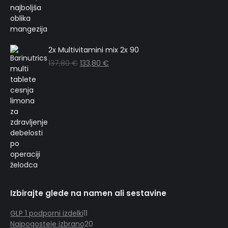
2x Multivitamini mix 2x 90
137,80
€
133,80
€
Izbirajte glede na namen ali sestavine
11
GLP 1 podporni izdelki
11
izdelkov
20
Najpogosteje izbrano
20