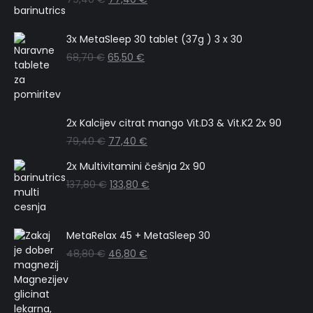
3x MetaSleep 30 tablet (37g ) 3 x 30
68,70
€
65,50
€
2x Kalcijev citrat mango Vit.D3 & Vit.K2 2x 90
79,40
€
77,40
€
2x Multivitamini češnja 2x 90
137,80
€
133,80
€
MetaRelax 45 + MetaSleep 30
48,80
€
46,80
€