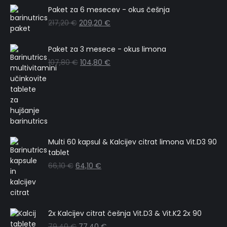
Paket za 6 mesecev - okus češnja
217,20
€
209,20
€
Paket za 3 mesece - okus limona
107,80
€
104,80
€
Multi 60 kapsul & Kalcijev citrat limona Vit.D3 90
tablet
66,10
€
64,10
€
2x Kalcijev citrat češnja Vit.D3 & Vit.K2 2x 90
79,40
€
77,40
€