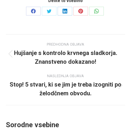
Delite to vsebino
Share
Share
Share
Share
Share
on
on
on
on
on
Všečkajte
Sledite
LinkedIn
Sledite
WhatsApp
Post
na
nam
nam
PREDHODNA OBJAVA
Facebooku
na
na
navigation
Hujšanje s kontrolo krvnega sladkorja.
Predhodna
Twitterju
Pinterestu
Znanstveno dokazano!
objava
NASLEDNJA OBJAVA
Stop! 5 stvari, ki se jim je treba izogniti po
Naslednja
želodčnem obvodu.
objava
Sorodne vsebine