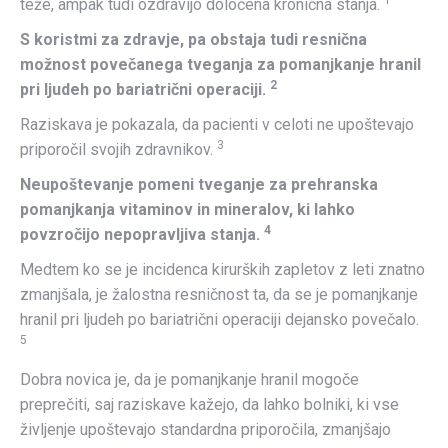
teže, ampak tudi ozdravijo določena kronična stanja.
S koristmi za zdravje, pa obstaja tudi resnična
možnost povečanega tveganja za pomanjkanje hranil
2
pri ljudeh po bariatrični operaciji.
Raziskava je pokazala, da pacienti v celoti ne upoštevajo
3
priporočil svojih zdravnikov.
Neupoštevanje pomeni tveganje za prehranska
pomanjkanja vitaminov in mineralov, ki lahko
4
povzročijo nepopravljiva stanja.
Medtem ko se je incidenca kirurških zapletov z leti znatno
zmanjšala, je žalostna resničnost ta, da se je pomanjkanje
hranil pri ljudeh po bariatrični operaciji dejansko povečalo.
5
Dobra novica je, da je pomanjkanje hranil mogoče
preprečiti, saj raziskave kažejo, da lahko bolniki, ki vse
življenje upoštevajo standardna priporočila, zmanjšajo