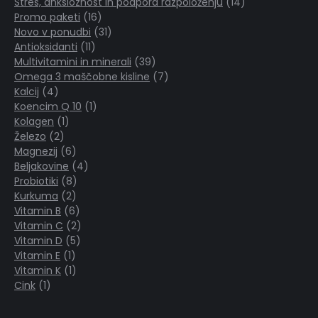
izdelkov
14
Stres, anksioznost in podpora razpoloženju
14
16
izdelkov
Promo paketi
16
izdelkov
31
Novo v ponudbi
31
11
izdelkov
Antioksidanti
11
izdelkov
39
Multivitamini in minerali
39
izdelkov
7
Omega 3 maščobne kisline
7
4
izdelkov
Kalcij
4
izdelki
1
Koencim Q 10
1
1
izdelek
Kolagen
1
2
izdelek
Železo
2
izdelka
6
Magnezij
6
izdelkov
4
Beljakovine
4
8
izdelki
Probiotiki
8
2
izdelkov
Kurkuma
2
izdelka
6
Vitamin B
6
izdelkov
2
Vitamin C
2
5
izdelka
Vitamin D
5
1
izdelkov
Vitamin E
1
izdelek
1
Vitamin K
1
1
izdelek
Cink
1
izdelek