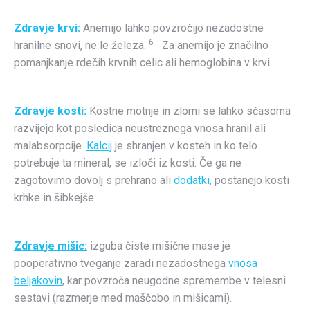
Zdravje krvi:
Anemijo lahko povzročijo nezadostne
6
hranilne snovi, ne le železa.
Za anemijo je značilno
pomanjkanje rdečih krvnih celic ali hemoglobina v krvi.
Zdravje kosti:
Kostne motnje in zlomi se lahko sčasoma
razvijejo kot posledica neustreznega vnosa hranil ali
malabsorpcije.
Kalcij
je shranjen v kosteh in ko telo
potrebuje ta mineral, se izloči iz kosti. Če ga ne
zagotovimo dovolj s prehrano ali
dodatki
, postanejo kosti
krhke in šibkejše.
Zdravje mišic:
izguba čiste mišične mase je
pooperativno tveganje zaradi nezadostnega
vnosa
beljakovin
, kar povzroča neugodne spremembe v telesni
sestavi (razmerje med maščobo in mišicami).