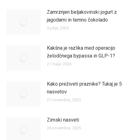
Zamrznjen beljakovinski jogurt z
jagodami in temno čokolado
9 julija, 2026
Kakšna je razlika med operacijo
želodčnega bypassa in GLP-1?
27 maja, 2026
Kako preživeti praznike? Tukaj je 5
nasvetov
27 novembra, 2025
Zimski nasveti
26 novembra, 2025