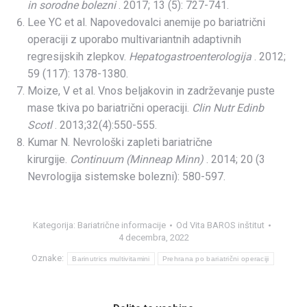
in sorodne bolezni
. 2017; 13 (5): 727-741.
Lee YC et al. Napovedovalci anemije po bariatrični
operaciji z uporabo multivariantnih adaptivnih
regresijskih zlepkov.
Hepatogastroenterologija
. 2012;
59 (117): 1378-1380.
Moize, V et al. Vnos beljakovin in zadrževanje puste
mase tkiva po bariatrični operaciji.
Clin Nutr Edinb
Scotl
. 2013;32(4):550-555.
Kumar N. Nevrološki zapleti bariatrične
kirurgije.
Continuum (Minneap Minn)
. 2014; 20 (3
Nevrologija sistemske bolezni): 580-597.
Kategorija:
Bariatrične informacije
Od
Vita BAROS inštitut
4 decembra, 2022
Oznake:
Barinutrics multivitamini
Prehrana po bariatrični operaciji