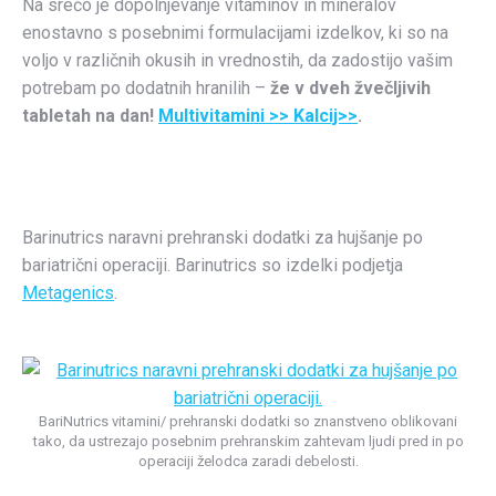
Na srečo je dopolnjevanje vitaminov in mineralov
enostavno s posebnimi formulacijami izdelkov, ki so na
voljo v različnih okusih in vrednostih, da zadostijo vašim
potrebam po dodatnih hranilih –
že v dveh žvečljivih
tabletah na dan!
Multivitamini >>
Kalcij>>
.
Barinutrics naravni prehranski dodatki za hujšanje po
bariatrični operaciji. Barinutrics so izdelki podjetja
Metagenics
.
BariNutrics vitamini/ prehranski dodatki so znanstveno oblikovani
tako, da ustrezajo posebnim prehranskim zahtevam ljudi pred in po
operaciji želodca zaradi debelosti.