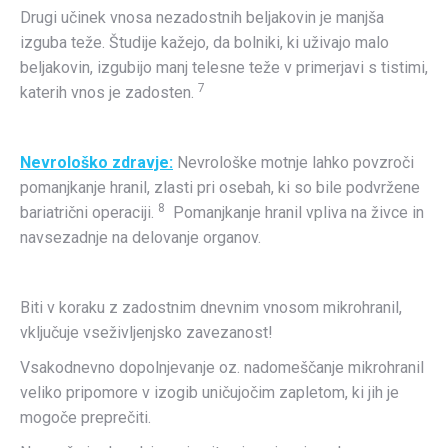
Drugi učinek vnosa nezadostnih beljakovin je manjša
izguba teže. Študije kažejo, da bolniki, ki uživajo malo
beljakovin, izgubijo manj telesne teže v primerjavi s tistimi,
7
katerih vnos je zadosten.
Nevrološko zdravje:
Nevrološke motnje lahko povzroči
pomanjkanje hranil, zlasti pri osebah, ki so bile podvržene
8
bariatrični operaciji.
Pomanjkanje hranil vpliva na živce in
navsezadnje na delovanje organov.
Biti v koraku z zadostnim dnevnim vnosom mikrohranil,
vključuje vseživljenjsko zavezanost!
Vsakodnevno dopolnjevanje oz. nadomeščanje mikrohranil
veliko pripomore v izogib uničujočim zapletom, ki jih je
mogoče preprečiti.