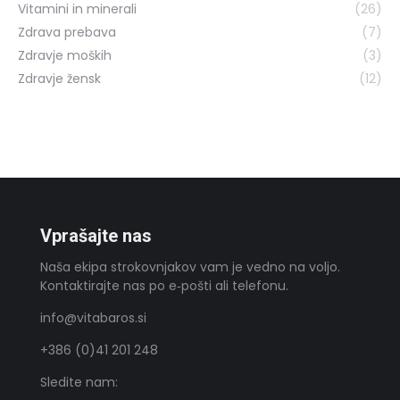
Vitamini in minerali
(26)
Zdrava prebava
(7)
Zdravje moških
(3)
Zdravje žensk
(12)
Vprašajte nas
Naša ekipa strokovnjakov vam je vedno na voljo.
Kontaktirajte nas po e‑pošti ali telefonu.
info@vitabaros.si
+386 (0)41 201 248
Sledite nam: