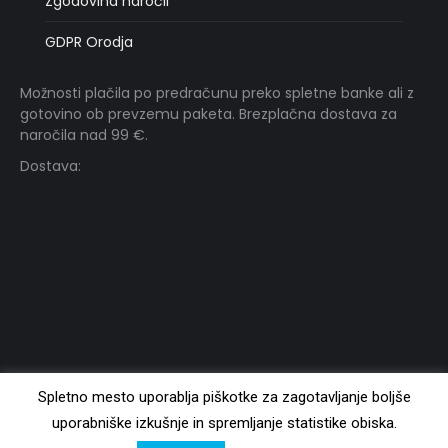
Zgodovina naročil
GDPR Orodja
Možnosti plačila po predračunu preko spletne banke ali z
gotovino ob prevzemu paketa. Brezplačna dostava za
naročila nad 99 €.
Dostava:
Vita BAROS - Uradni distributer za prehranska dopolnila Metagenics.
Spletno mesto uporablja piškotke za zagotavljanje boljše
Vedno preberite etiketo in upoštevajte navodila za uporabo. Pred
uporabniške izkušnje in spremljanje statistike obiska.
nakupom preberite opozorila.
Copyright 2014 - 2026 © Vitabaros.si. Vse pravice pridržane. Izvajalec: