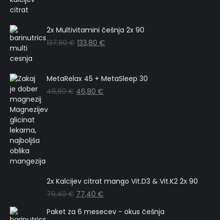
2x Multivitamini češnja 2x 90
137,80
€
133,80
€
MetaRelax 45 + MetaSleep 30
48,80
€
46,80
€
2x Kalcijev citrat mango Vit.D3 & Vit.K2 2x 90
79,40
€
77,40
€
Paket za 6 mesecev - okus češnja