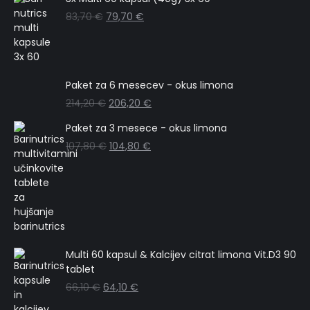
83,70
€
79,70
€
Paket za 6 mesecev - okus limona
214,20
€
206,20
€
Paket za 3 mesece - okus limona
107,80
€
104,80
€
Multi 60 kapsul & Kalcijev citrat limona Vit.D3 90
tablet
66,10
€
64,10
€