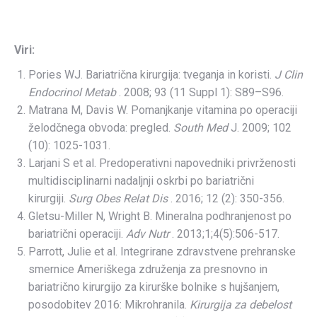
Viri:
Pories WJ. Bariatrična kirurgija: tveganja in koristi.
J Clin
Endocrinol Metab
. 2008; 93 (11 Suppl 1): S89–S96.
Matrana M, Davis W. Pomanjkanje vitamina po operaciji
želodčnega obvoda: pregled.
South Med
J. 2009; 102
(10): 1025-1031.
Larjani S et al. Predoperativni napovedniki privrženosti
multidisciplinarni nadaljnji oskrbi po bariatrični
kirurgiji.
Surg Obes Relat Dis
. 2016; 12 (2): 350-356.
Gletsu-Miller N, Wright B. Mineralna podhranjenost po
bariatrični operaciji.
Adv Nutr
. 2013;1;4(5):506-517.
Parrott, Julie et al. Integrirane zdravstvene prehranske
smernice Ameriškega združenja za presnovno in
bariatrično kirurgijo za kirurške bolnike s hujšanjem,
posodobitev 2016: Mikrohranila.
Kirurgija za debelost