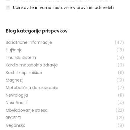
Učinkovite in varne sestavine v pravilnih odmerkih.
Blog kategorije prispevkov
Bariatrične informacije
(47)
Hujšanje
(18)
Imunski sistem
(18)
Kardio metabolno zdravje
(6)
Kosti sklepi mišice
(11)
Magnezij
(19)
Metabolična detoksikacija
(7)
Nevrologija
(11)
Nosečnost
(4)
Obvladovanje stresa
(22)
RECEPTI
(21)
Vegansko
(8)