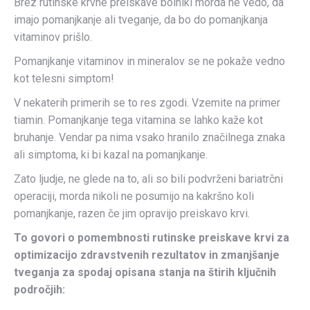
Brez rutinske krvne preiskave bolniki morda ne vedo, da
imajo pomanjkanje ali tveganje, da bo do pomanjkanja
vitaminov prišlo.
Pomanjkanje vitaminov in mineralov se ne pokaže vedno
kot telesni simptom!
V nekaterih primerih se to res zgodi. Vzemite na primer
tiamin. Pomanjkanje tega vitamina se lahko kaže kot
bruhanje. Vendar pa nima vsako hranilo značilnega znaka
ali simptoma, ki bi kazal na pomanjkanje.
Zato ljudje, ne glede na to, ali so bili podvrženi bariatrčni
operaciji, morda nikoli ne posumijo na kakršno koli
pomanjkanje, razen če jim opravijo preiskavo krvi.
To govori o pomembnosti rutinske preiskave krvi za
optimizacijo zdravstvenih rezultatov in zmanjšanje
tveganja za spodaj opisana stanja na štirih ključnih
področjih: