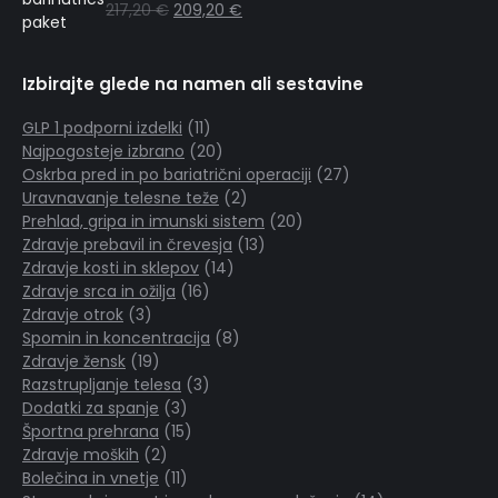
217,20
€
209,20
€
Izbirajte glede na namen ali sestavine
11
GLP 1 podporni izdelki
11
izdelkov
20
Najpogosteje izbrano
20
izdelkov
27
Oskrba pred in po bariatrični operaciji
27
2
izdelkov
Uravnavanje telesne teže
2
izdelka
20
Prehlad, gripa in imunski sistem
20
13
izdelkov
Zdravje prebavil in črevesja
13
14
izdelkov
Zdravje kosti in sklepov
14
16
izdelkov
Zdravje srca in ožilja
16
3
izdelkov
Zdravje otrok
3
izdelki
8
Spomin in koncentracija
8
19
izdelkov
Zdravje žensk
19
izdelkov
3
Razstrupljanje telesa
3
3
izdelki
Dodatki za spanje
3
izdelki
15
Športna prehrana
15
2
izdelkov
Zdravje moških
2
izdelka
11
Bolečina in vnetje
11