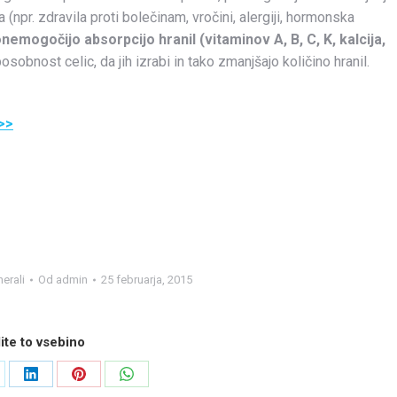
la (npr. zdravila proti bolečinam, vročini, alergiji, hormonska
nemogočijo absorpcijo hranil (vitaminov A, B, C, K, kalcija,
sobnost celic, da jih izrabi in tako zmanjšajo količino hranil.
 >>
nerali
Od
admin
25 februarja, 2015
ite to vsebino
are
Share
Share
Share