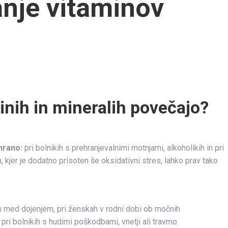
je vitaminov
inih in mineralih povečajo?
hrano:
pri bolnikih s prehranjevalnimi motnjami, alkoholikih in pri
, kjer je dodatno prisoten še oksidativni stres, lahko prav tako
n med dojenjem, pri ženskah v rodni dobi ob močnih
 pri bolnikih s hudimi poškodbami, vnetji ali travmo.