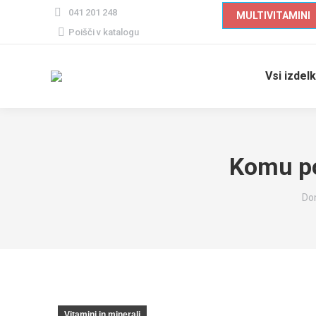
041 201 248
MULTIVITAMINI
Poiščite
Poišči v katalogu
izdelek
Vsi izdelk
Komu po
Yo
Do
Vitamini in minerali