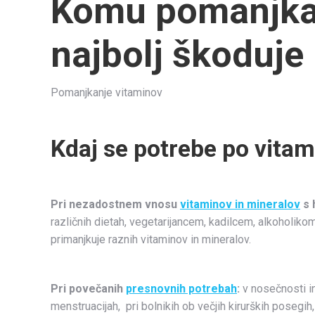
Komu pomanjkan
najbolj škoduje
Pomanjkanje vitaminov
Kdaj se potrebe po vitam
Pri nezadostnem vnosu
vitaminov in mineralov
s 
različnih dietah, vegetarijancem, kadilcem, alkoholikom
primanjkuje raznih vitaminov in mineralov.
Pri povečanih
presnovnih potrebah
:
v nosečnosti i
menstruacijah, pri bolnikih ob večjih kirurških posegih,