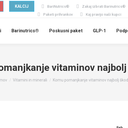
KALCIJ
BariNutrics®
Zakaj izbrati Barinutrics®
Paketi prihrankov
Kaj pravijo naši kupci
i
Barinutrics®
Poskusni paket
GLP-1
Podp
manjkanje vitaminov najbolj
u are here:
mov
Vitamini in minerali
Komu pomanjkanje vitaminov najbolj škod
Feb