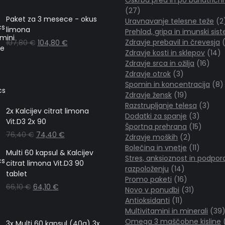
27
27
Paket za 3 mesece - okus
izdelkov
Uravnavanje telesne teže
2
limona
Prehlad, gripa in imunski sis
Zdravje prebavil in črevesja
107,80
€
104,80
€
14
Zdravje kosti in sklepov
14
16
iz
Zdravje srca in ožilja
16
3
izdel
Zdravje otrok
3
izdelki
8
Spomin in koncentracija
8
19
i
Zdravje žensk
19
izdelkov
3
Razstrupljanje telesa
3
2x Kalcijev citrat limona
3
izdelk
Dodatki za spanje
3
Vit.D3 2x 90
izdelki
15
Športna prehrana
15
76,40
€
74,40
€
2
izdelko
Zdravje moških
2
izdelka
11
Bolečina in vnetje
11
Multi 60 kapsul & Kalcijev
izdelkov
Stres, anksioznost in podpor
citrat limona Vit.D3 90
14
razpoloženju
14
tablet
izdelkov
16
Promo paketi
16
66,10
€
64,10
€
izdelkov
31
Novo v ponudbi
31
11
izdelkov
Antioksidanti
11
izdelkov
Multivitamini in minerali
39
i
Omega 3 maščobne kisline
3x Multi 60 kapsul (40g) 3x