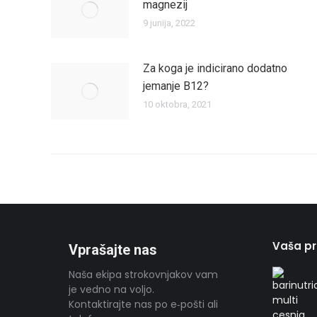
magnezij
9 junija, 2022
Za koga je indicirano dodatno
jemanje B12?
10 oktobra, 2021
Vaša pr
Vprašajte nas
Naša ekipa strokovnjakov vam
je vedno na voljo.
Kontaktirajte nas po e‑pošti ali