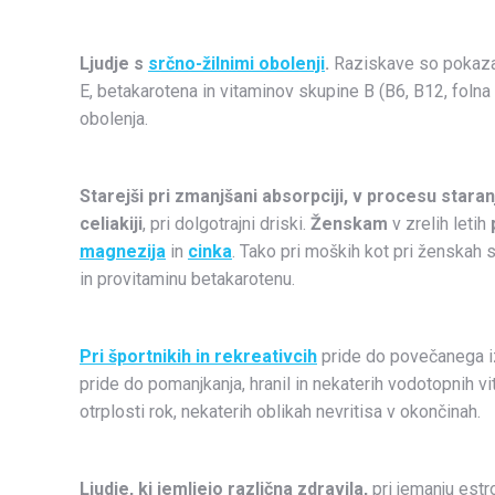
Ljudje s
srčno-žilnimi obolenji
.
Raziskave so pokazal
E, betakarotena in vitaminov skupine B (B6, B12, foln
obolenja.
Starejši pri zmanjšani absorpciji, v procesu staran
celiakiji
, pri dolgotrajni driski.
Ženskam
v zrelih letih
magnezija
in
cinka
. Tako pri moških kot pri ženskah
in provitaminu betakarotenu.
Pri športnikih
in rekreativcih
pride do povečanega izl
pride do pomanjkanja, hranil in nekaterih vodotopnih v
otrplosti rok, nekaterih oblikah nevritisa v okončinah.
Ljudje, ki jemljejo različna zdravila,
pri jemanju estr