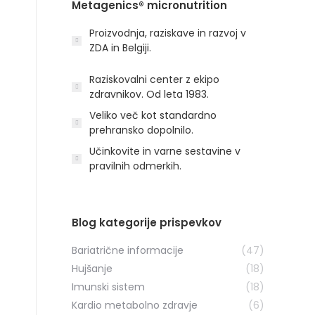
Metagenics® micronutrition
Proizvodnja, raziskave in razvoj v
ZDA in Belgiji.
Raziskovalni center z ekipo
zdravnikov. Od leta 1983.
Veliko več kot standardno
prehransko dopolnilo.
Učinkovite in varne sestavine v
pravilnih odmerkih.
Blog kategorije prispevkov
Bariatrične informacije
(47)
Hujšanje
(18)
Imunski sistem
(18)
Kardio metabolno zdravje
(6)