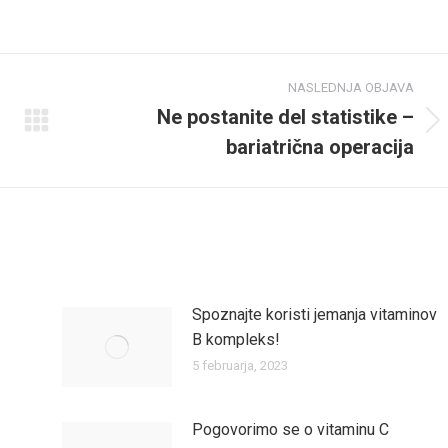
on
on
on
edite
LinkedIn
Sledite
WhatsApp
m
nam
NASLEDNJA OBJAVA
u
na
Ne postanite del statistike –
Naslednja
tterju
Pinterestu
bariatrična operacija
objava
Spoznajte koristi jemanja vitaminov
B kompleks!
5 februarja, 2023
Pogovorimo se o vitaminu C