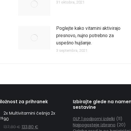
31 oktobra, 2021
Poglejte kako vitamini aktivirajo
presnovo, nujno potrebno za
uspešno hujšanje.
3 septembra, 2021
iložnost za prihranek
Izbirajte glede na namen
sestavine
2x Multivitamini češnja 2x
11
GLP 1 podporni izdelki
11
90
izdel
20
Najpogosteje izbrano
20
137,80
€
133,80
€
izd
Oskrba pred in po bariatrični