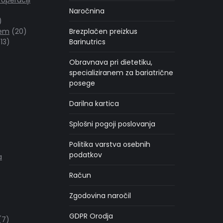
Naročnina
2
izdelka
20
tem
20
Brezplačen preizkus
13
izdelkov
13
Barinutrics
izdelkov
delkov
Obravnava pri dietetiku,
kov
specializiranem za bariatrične
posege
zdelkov
Darilna kartica
i
Splošni pogoji poslovanja
v
Politika varstva osebnih
podatkov
a
Račun
Zgodovina naročil
39
GDPR Orodja
zdelkov
7
7