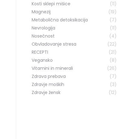
Kosti sklepi mišice
(11)
Magnezij
(19)
Metabolična detoksikacija
(7)
Nevrologija
(11)
Nosečnost
(4)
Obvladovanje stresa
(22)
RECEPTI
(21)
Vegansko
(8)
Vitamini in minerali
(26)
Zdrava prebava
(7)
Zdravje moških
(3)
Zdravje žensk
(12)