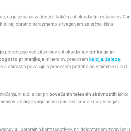
e, da je jemanje zadostnih količin antioksidantnih vitaminov C in
a kislina) obratno sorazmerno s tveganjem za srčno-žilna
ja
potrebujejo več vitaminov antioksidantov
ter kalija pri
pogosto primanjkuje
mineralov, predvsem
kalcija
,
železa
,
 se s starostjo povečujejo predvsem potrebe po vitaminih C in D
očanja, in tudi sicer pri
povečanih telesnih aktivnostih
lahko
itaminov. Zmanjševanju nočnih mišičnih krčev, krčev v nogah,
ogenov ali peroralnih kontraceptivov, pri dolgotrajnem zdravljenju