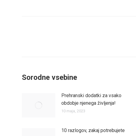
on
on
Všečkajte
Sl
Post
na
na
Facebook
na
navigation
Twi
Sorodne vsebine
Prehranski dodatki za vsako
obdobje njenega življenja!
10 maja, 2023
10 razlogov, zakaj potrebujete