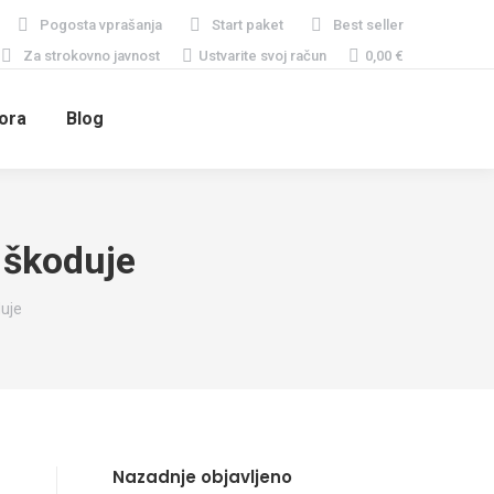
Pogosta vprašanja
Start paket
Best seller
Za strokovno javnost
Ustvarite svoj račun
0,00
€
ora
Blog
 škoduje
uje
Nazadnje objavljeno