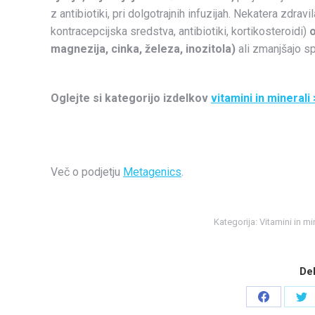
z antibiotiki, pri dolgotrajnih infuzijah. Nekatera zdravi
kontracepcijska sredstva, antibiotiki, kortikosteroidi)
o
magnezija, cinka, železa, inozitola)
ali zmanjšajo spo
Oglejte si kategorijo izdelkov
vitamini in minerali
Več o podjetju
Metagenics
.
Kategorija:
Vitamini in mi
Del
Share
Sh