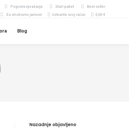
Pogosta vprašanja
Start paket
Best seller
Za strokovno javnost
Ustvarite svoj račun
0,00
€
ora
Blog
j
Nazadnje objavljeno