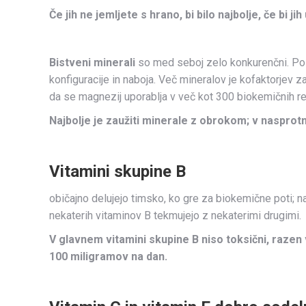
Če jih ne jemljete s hrano, bi bilo najbolje, če bi ji
Bistveni minerali
so med seboj zelo konkurenčni. Pol
konfiguracije in naboja. Več mineralov je kofaktorjev z
da se magnezij uporablja v več kot 300 biokemičnih re
Najbolje je zaužiti minerale z obrokom; v nasprot
Vitamini skupine B
običajno delujejo timsko, ko gre za biokemične poti; na
nekaterih vitaminov B tekmujejo z nekaterimi drugimi.
V glavnem vitamini skupine B niso toksični, razen 
100 miligramov na dan.