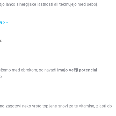
ajo lahko sinergijske lastnosti ali tekmujejo med seboj.
i >>
i:
osežemo med obrokom; po navadi
imajo večji potencial
b.
jno zagotovi neko vrsto topljene snovi za te vitamine, zlasti ob