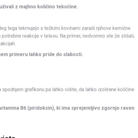
h uživali z majhno količino tekočine.
eg tega tekmujejo s težkimi kovinami zaradi njihove kemične
a potrebne reakcije v telesu. Na primer, nedvomno ste že slišali,
akcijah.
nem primeru lahko pride do slabosti.
 spodnjem grafikonu pa lahko vidite, da lahko izolirane količine
vitamina B6 (piridoksin), ki ima sprejemljivo zgornjo raven