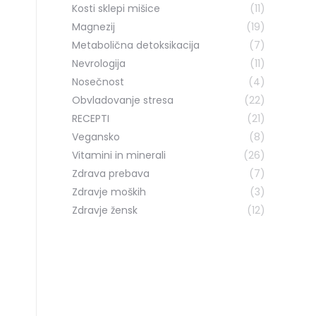
Kosti sklepi mišice
(11)
Magnezij
(19)
Metabolična detoksikacija
(7)
Nevrologija
(11)
Nosečnost
(4)
Obvladovanje stresa
(22)
RECEPTI
(21)
Vegansko
(8)
Vitamini in minerali
(26)
Zdrava prebava
(7)
Zdravje moških
(3)
Zdravje žensk
(12)