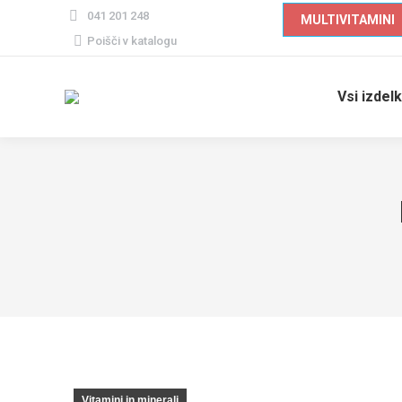
041 201 248
MULTIVITAMINI
Poiščite
Poišči v katalogu
izdelek
Vsi izdelk
Vitamini in minerali