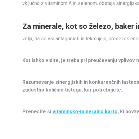
vključno z vitaminom A in selenom, obstaja sinergijsk
Za minerale, kot so železo, baker i
velja, da so vsi antagonisti in tekmujejo; presežek en
Kot lahko vidite, je treba pri preučevanju vplivov 
Razumevanje sinergijskih in konkurenčnih lastnosti
zadostno količino tistega, kar potrebujete.
Prenesite si
vitaminsko-mineralno karto
, ki pov