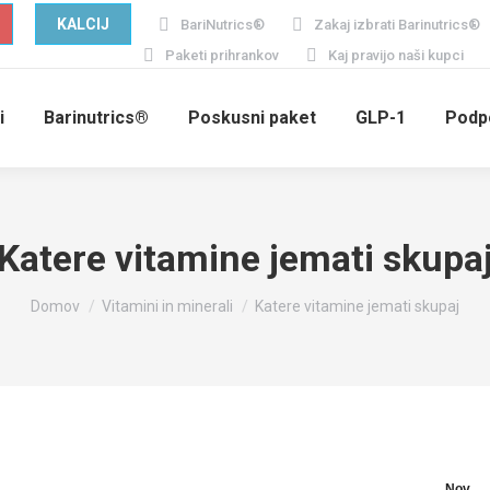
KALCIJ
BariNutrics®
Zakaj izbrati Barinutrics®
Paketi prihrankov
Kaj pravijo naši kupci
i
Barinutrics®
Poskusni paket
GLP-1
Podp
Katere vitamine jemati skupa
You are here:
Domov
Vitamini in minerali
Katere vitamine jemati skupaj
Nov