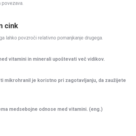
a povezava.
n cink
ega lahko povzroči relativno pomanjkanje drugega.
med vitamini in minerali upoštevati več vidikov.
 mikrohranil je koristno pri zagotavljanju, da zaužijete
zema medsebojne odnose med vitamini. (eng.)