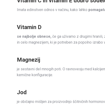
Vitamin C in vitamin E dobro sodel
Imata edinstven odnos v načinu, kako lahko
pomagata 
Vitamin D
se najbolje obnese,
če ga uživamo z drugimi hranili, 
in celo magnezijem, ki je potreben za popolno izrabo 
Magnezij
je sestavni del mnogih poti. O ravnovesju med kalcije
kemične konfiguracije.
Jod
je običajno mišljen za proizvodnjo ščitničnih hormonov