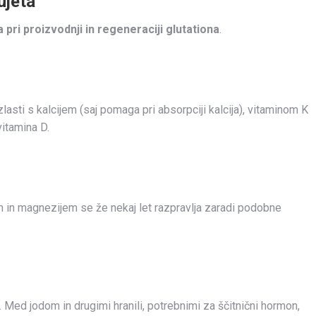
ujeta
pri proizvodnji in regeneraciji glutationa
.
zlasti s kalcijem (saj pomaga pri absorpciji kalcija), vitaminom K
vitamina D.
m in magnezijem se že nekaj let razpravlja zaradi podobne
. Med jodom in drugimi hranili, potrebnimi za ščitnični hormon,