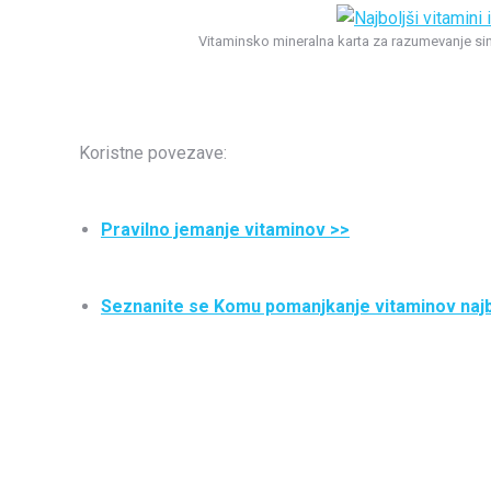
Vitaminsko mineralna karta za razumevanje sin
Koristne povezave:
Pravilno jemanje vitaminov >>
Seznanite se Komu pomanjkanje vitaminov najb