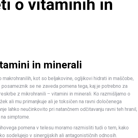
i o vitaminih in
amini in minerali
 makrohranilih, kot so beljakovine, ogljikovi hidrati in maščobe,
ečen posameznik se ne zaveda pomena tega, kaj je potrebno za
reskrbe z mikrohranili – vitamini in minerali. Ko razmišljamo o
žek ali mu primanjkuje ali je toksičen na ravni določenega
ranje lahko neučinkovito pri natančnem odčitavanju ravni teh hranil,
i na simptome.
njihovega pomena v telesu moramo razmisliti tudi o tem, kako
ko sodelujejo v sinergijskih ali antagonističnih odnosih.