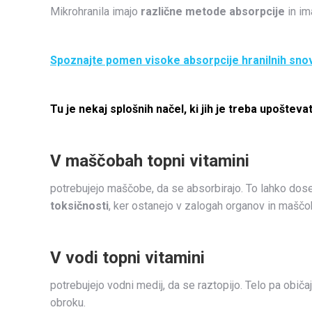
Mikrohranila imajo
različne metode absorpcije
in im
Spoznajte pomen visoke absorpcije hranilnih snov
Tu je nekaj splošnih načel, ki jih je treba upoštevat
V maščobah topni vitamini
potrebujejo maščobe, da se absorbirajo. To lahko d
toksičnosti
, ker ostanejo v zalogah organov in maščo
V vodi topni vitamini
potrebujejo vodni medij, da se raztopijo. Telo pa običa
obroku.