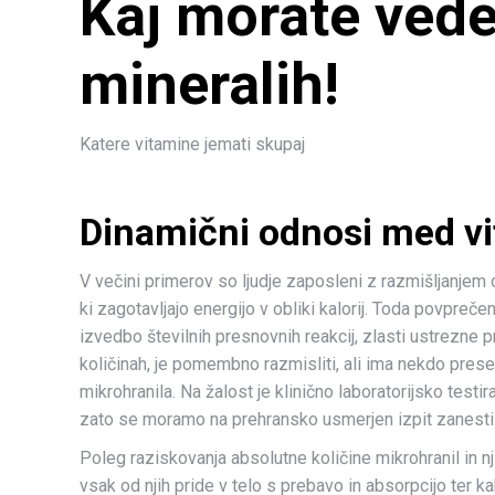
Kaj morate vedet
mineralih!
Katere vitamine jemati skupaj
Dinamični odnosi med vit
V večini primerov so ljudje zaposleni z razmišljanjem o
ki zagotavljajo energijo v obliki kalorij. Toda povpr
izvedbo številnih presnovnih reakcij, zlasti ustrezne p
količinah, je pomembno razmisliti, ali ima nekdo prese
mikrohranila. Na žalost je klinično laboratorijsko testi
zato se moramo na prehransko usmerjen izpit zanest
Poleg raziskovanja absolutne količine mikrohranil in 
vsak od njih pride v telo s prebavo in absorpcijo ter ka